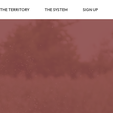
THE TERRITORY
THE SYSTEM
SIGN UP
BUSINESS
PARTNERSHIP
BUSINESS
OPPORTUNITY
VALUE PROVIDER
DIGITAL
TRANSFORMATION
BUSINESS
DEVELOPMENT
SOCIAL &
COMMUNITY