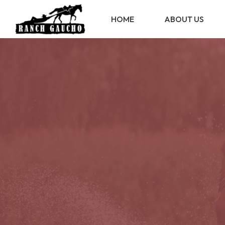
HOME
ABOUT US
ABOUT US
STATUTE
REGULATION
TRANSPARENCY
MEMBERS
ASSOCIATES
RESERVED AREA