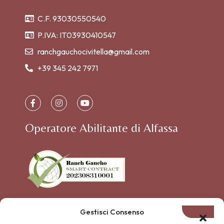
C.F. 93030550540
P.IVA: IT03930410547
ranchgauchocivitella@gmail.com
+39 345 242 7971
Operatore Abilitante di Alfassa
L’associazione RANCH GAUCHO è iscritta al
Gestisci Consenso
RUNTS con soggettività giuridica grazie al suo