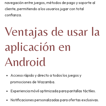
navegación entre juegos, métodos de pago y soporte al
cliente, permitiendo a los usuarios jugar con total
confianza.
Ventajas de usar la
aplicación en
Android
Acceso rápido y directo a todos los juegos y
promociones de Wazamba.
Experiencia móvil optimizada para pantallas táctiles.
Notificaciones personalizadas para ofertas exclusivas.