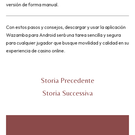
versión de forma manual.
Con estos pasos y consejos, descargar y usar la aplicación
Wazamba para Android será una tarea sencilla y segura
para cualquier jugador que busque movilidad y calidad en su
experiencia de casino online.
Storia Precedente
Storia Successiva