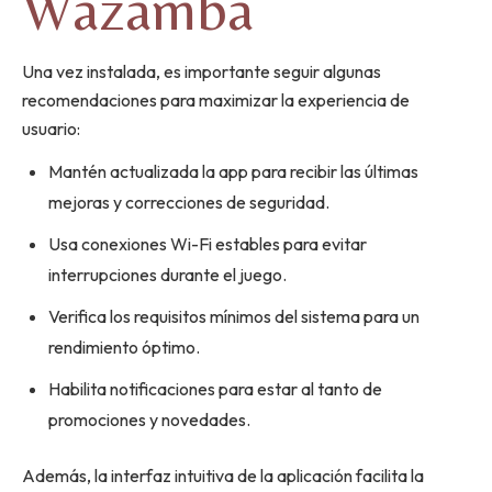
Wazamba
Una vez instalada, es importante seguir algunas
recomendaciones para maximizar la experiencia de
usuario:
Mantén actualizada la app para recibir las últimas
mejoras y correcciones de seguridad.
Usa conexiones Wi-Fi estables para evitar
interrupciones durante el juego.
Verifica los requisitos mínimos del sistema para un
rendimiento óptimo.
Habilita notificaciones para estar al tanto de
promociones y novedades.
Además, la interfaz intuitiva de la aplicación facilita la