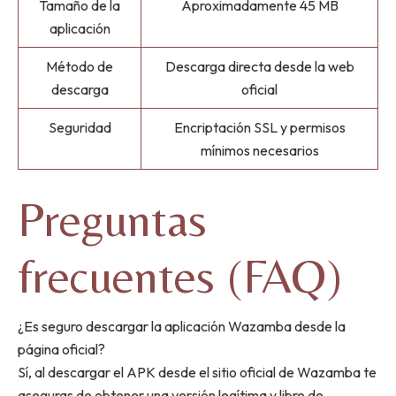
Tamaño de la
Aproximadamente 45 MB
aplicación
Método de
Descarga directa desde la web
descarga
oficial
Seguridad
Encriptación SSL y permisos
mínimos necesarios
Preguntas
frecuentes (FAQ)
¿Es seguro descargar la aplicación Wazamba desde la
página oficial?
Sí, al descargar el APK desde el sitio oficial de Wazamba te
aseguras de obtener una versión legítima y libre de