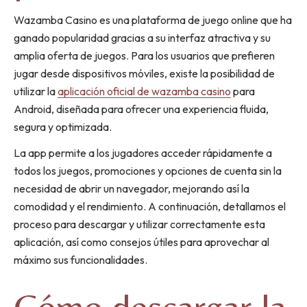
Wazamba Casino es una plataforma de juego online que ha
ganado popularidad gracias a su interfaz atractiva y su
amplia oferta de juegos. Para los usuarios que prefieren
jugar desde dispositivos móviles, existe la posibilidad de
utilizar la
aplicación oficial de wazamba casino
para
Android, diseñada para ofrecer una experiencia fluida,
segura y optimizada.
La app permite a los jugadores acceder rápidamente a
todos los juegos, promociones y opciones de cuenta sin la
necesidad de abrir un navegador, mejorando así la
comodidad y el rendimiento. A continuación, detallamos el
proceso para descargar y utilizar correctamente esta
aplicación, así como consejos útiles para aprovechar al
máximo sus funcionalidades.
Cómo descargar la