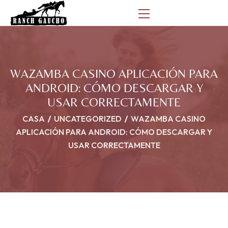
WAZAMBA CASINO APLICACIÓN PARA
ANDROID: CÓMO DESCARGAR Y
USAR CORRECTAMENTE
CASA
UNCATEGORIZED
WAZAMBA CASINO
APLICACIÓN PARA ANDROID: CÓMO DESCARGAR Y
USAR CORRECTAMENTE