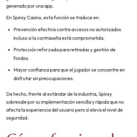
generado por una app.
En Spinsy Casino, esta función se traduce en:
Prevención efectiva contra accesos no autorizados
incluso si la contraseña está comprometida.
Protección reforzada para retiradas y gestión de
fondos.
Mayor confianza para que el jugador se concentre en
disfrutar sin preocupaciones.
De hecho, frente al estándar de la industria, Spinsy
sobresale por su implementación sencilla y rápida que no
afecta la experiencia del usuario pero sí eleva el nivel de
seguridad.