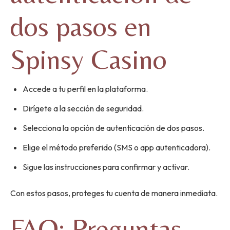
dos pasos en
Spinsy Casino
Accede a tu perfil en la plataforma.
Dirígete a la sección de seguridad.
Selecciona la opción de autenticación de dos pasos.
Elige el método preferido (SMS o app autenticadora).
Sigue las instrucciones para confirmar y activar.
Con estos pasos, proteges tu cuenta de manera inmediata.
FAQ: Preguntas