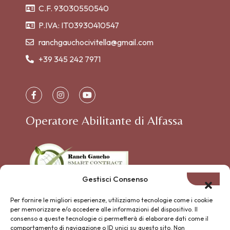
C.F. 93030550540
P.IVA: IT03930410547
ranchgauchocivitella@gmail.com
+39 345 242 7971
Operatore Abilitante di Alfassa
Gestisci Consenso
L’associazione RANCH GAUCHO è iscritta al
Per fornire le migliori esperienze, utilizziamo tecnologie come i cookie
per memorizzare e/o accedere alle informazioni del dispositivo. Il
RUNTS con soggettività giuridica grazie al suo
consenso a queste tecnologie ci permetterà di elaborare dati come il
Fondo di Dotazione ALFASSA.
comportamento di navigazione o ID unici su questo sito. Non