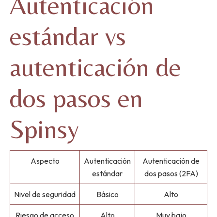
Autenticación
estándar vs
autenticación de
dos pasos en
Spinsy
Aspecto
Autenticación
Autenticación de
estándar
dos pasos (2FA)
Nivel de seguridad
Básico
Alto
Riesgo de acceso
Alto
Muy bajo