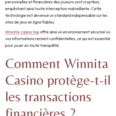
personnelles et financières des joueurs sont cryptées,
empêchant ainsi toute interception malveillante. Cette
technologie est devenue un standard indispensable sur les
sites de jeux en ligne fiables.
Winnita-casino.top
offre ainsi un environnement sécurisé où
vos informations restent confidentielles, ce qui est essentiel
pour jouer en toute tranquillité.
Comment Winnita
Casino protège-t-il
les transactions
financières ?