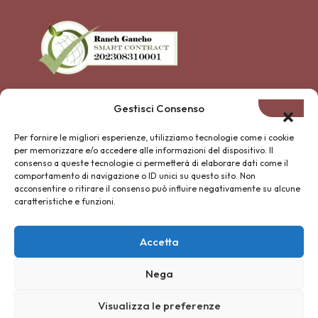
L’associazione RANCH GAUCHO è iscritta al
Gestisci Consenso
RUNTS con soggettività giuridica grazie al suo
Fondo di Dotazione ALFASSA.
Per fornire le migliori esperienze, utilizziamo tecnologie come i cookie
per memorizzare e/o accedere alle informazioni del dispositivo. Il
consenso a queste tecnologie ci permetterà di elaborare dati come il
1. Iscritta al RUNTS con
comportamento di navigazione o ID unici su questo sito. Non
acconsentire o ritirare il consenso può influire negativamente su alcune
soggettività giuridica
caratteristiche e funzioni.
×
Lasciati guidare dal
2. Fondo di Dotazione € 42.801,22
Gaucho BOT
Accetta
Sentieri nascosti, passeggiate a
cavallo, avventure nella natura
Nega
(A) Modello di Sviluppo
(A) Sistema di Sviluppo
Chiedimi tutto — sono qui per te
Visualizza le preferenze