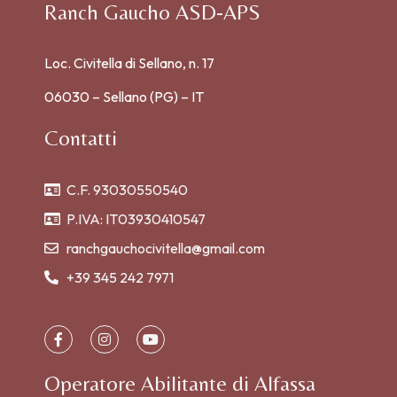
Ranch Gaucho ASD-APS
Loc. Civitella di Sellano, n. 17
06030 – Sellano (PG) – IT
Contatti
C.F. 93030550540
P.IVA: IT03930410547
ranchgauchocivitella@gmail.com
+39 345 242 7971
Operatore Abilitante di Alfassa