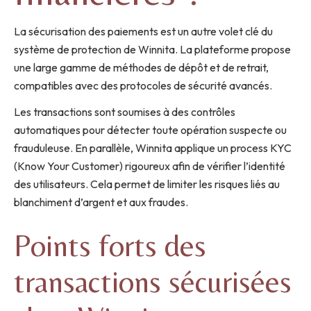
La sécurisation des paiements est un autre volet clé du
système de protection de Winnita. La plateforme propose
une large gamme de méthodes de dépôt et de retrait,
compatibles avec des protocoles de sécurité avancés.
Les transactions sont soumises à des contrôles
automatiques pour détecter toute opération suspecte ou
frauduleuse. En parallèle, Winnita applique un process KYC
(Know Your Customer) rigoureux afin de vérifier l’identité
des utilisateurs. Cela permet de limiter les risques liés au
blanchiment d’argent et aux fraudes.
Points forts des
transactions sécurisées