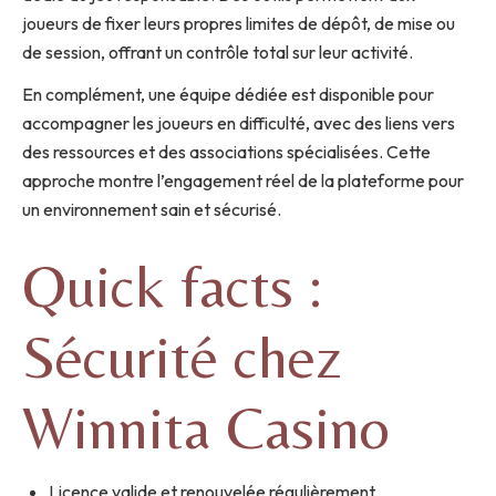
joueurs de fixer leurs propres limites de dépôt, de mise ou
de session, offrant un contrôle total sur leur activité.
En complément, une équipe dédiée est disponible pour
accompagner les joueurs en difficulté, avec des liens vers
des ressources et des associations spécialisées. Cette
approche montre l’engagement réel de la plateforme pour
un environnement sain et sécurisé.
Quick facts :
Sécurité chez
Winnita Casino
Licence valide et renouvelée régulièrement