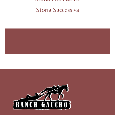
Storia Successiva