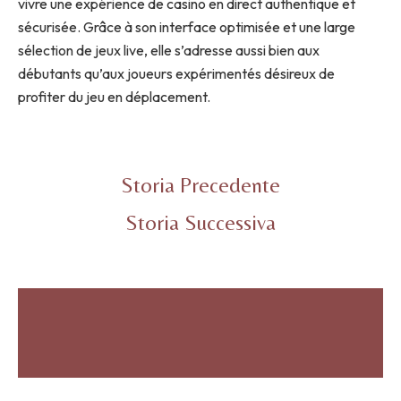
vivre une expérience de casino en direct authentique et
sécurisée. Grâce à son interface optimisée et une large
sélection de jeux live, elle s’adresse aussi bien aux
débutants qu’aux joueurs expérimentés désireux de
profiter du jeu en déplacement.
Storia Precedente
Storia Successiva