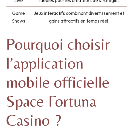
Live
idéales pour les amateurs de stratégie.
Game
Jeux interactifs combinant divertissement et
Shows
gains attractifs en temps réel.
Pourquoi choisir
l’application
mobile officielle
Space Fortuna
Casino ?