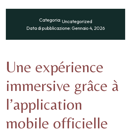
Categoria:
Uncategorized
Data di pubblicazione:
Gennaio 4, 2026
Une expérience
immersive grâce à
l’application
mobile officielle