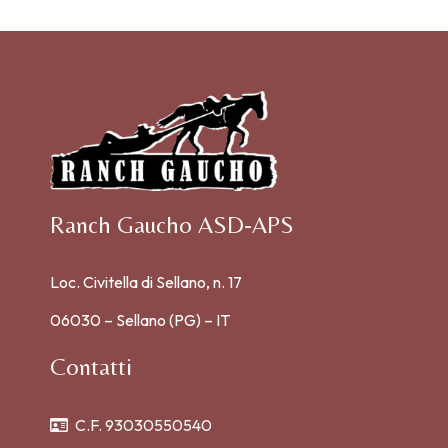
Ranch Gaucho ASD-APS
Loc. Civitella di Sellano, n. 17
06030 – Sellano (PG) – IT
Contatti
C.F. 93030550540