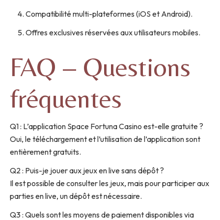
Compatibilité multi-plateformes (iOS et Android).
Offres exclusives réservées aux utilisateurs mobiles.
FAQ – Questions
fréquentes
Q1 : L’application Space Fortuna Casino est-elle gratuite ?
Oui, le téléchargement et l’utilisation de l’application sont
entièrement gratuits.
Q2 : Puis-je jouer aux jeux en live sans dépôt ?
Il est possible de consulter les jeux, mais pour participer aux
parties en live, un dépôt est nécessaire.
Q3 : Quels sont les moyens de paiement disponibles via