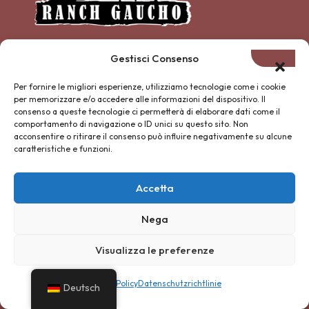
Ranch Gaucho ASD-APS
Gestisci Consenso
Per fornire le migliori esperienze, utilizziamo tecnologie come i cookie
Ort. Civitella di Sellano, n. 17
per memorizzare e/o accedere alle informazioni del dispositivo. Il
consenso a queste tecnologie ci permetterà di elaborare dati come il
06030 – Sellano (PG) – IT
comportamento di navigazione o ID unici su questo sito. Non
acconsentire o ritirare il consenso può influire negativamente su alcune
Kontakte
caratteristiche e funzioni.
×
🐎 Lasciati guidare dal
Gaucho BOT
CF 93030550540
Accetta
Sentieri nascosti, passeggiate a
USt-IdNr.: IT03930410547
cavallo, avventure nella natura
Nega
Chiedimi tutto — sono qui per te
ranchgauchocivitella@gmail.com
Visualizza le preferenze
+39 345 242 7971
Cookie Policy
Datenschutzrichtlinie
Deutsch